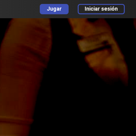
Jugar
Iniciar sesión